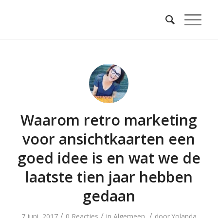
Waarom retro marketing
voor ansichtkaarten een
goed idee is en wat we de
laatste tien jaar hebben
gedaan
/
/
/
7 juni, 2017
0 Reacties
in
Algemeen
door
Yolanda