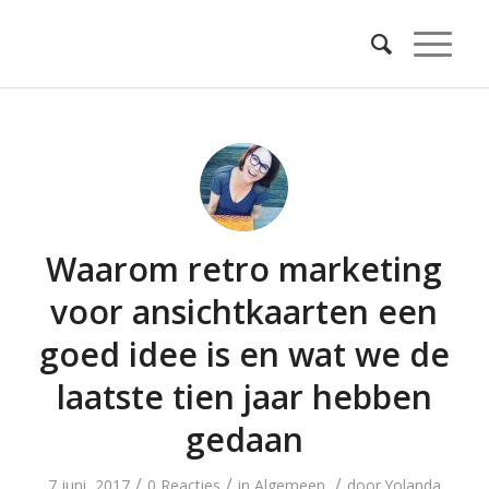
Waarom retro marketing
voor ansichtkaarten een
goed idee is en wat we de
laatste tien jaar hebben
gedaan
/
/
/
7 juni, 2017
0 Reacties
in
Algemeen
door
Yolanda